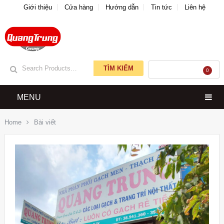
Giới thiệu
Cửa hàng
Hướng dẫn
Tin tức
Liên hệ
TÌM KIẾM
GIỎ HÀNG
0
MENU
Home
Bài viết