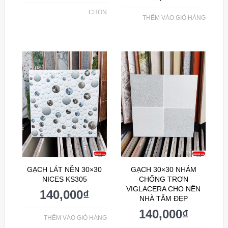
CHỌN
THÊM VÀO GIỎ HÀNG
GẠCH LÁT NỀN 30×30
GẠCH 30×30 NHÁM
NICES KS305
CHỐNG TRƠN
VIGLACERA CHO NỀN
140,000
₫
NHÀ TẮM ĐẸP
140,000
₫
THÊM VÀO GIỎ HÀNG