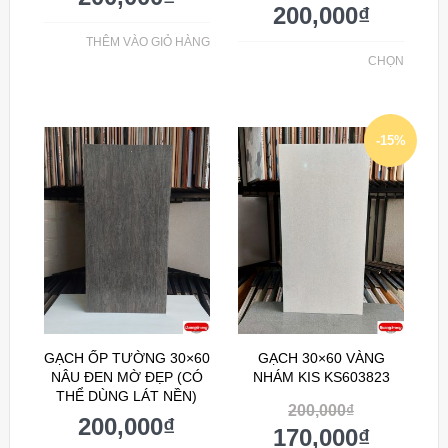
200,000
₫
THÊM VÀO GIỎ HÀNG
CHỌN
-15%
GẠCH ỐP TƯỜNG 30×60
GẠCH 30×60 VÀNG
NÂU ĐEN MỜ ĐẸP (CÓ
NHÁM KIS KS603823
THỂ DÙNG LÁT NỀN)
200,000
₫
200,000
₫
170,000
₫