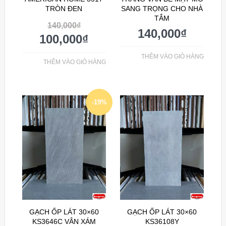
TRÒN ĐEN
SANG TRỌNG CHO NHÀ
TẮM
140,000
₫
140,000
₫
100,000
₫
THÊM VÀO GIỎ HÀNG
THÊM VÀO GIỎ HÀNG
-19%
GẠCH ỐP LÁT 30×60
GẠCH ỐP LÁT 30×60
KS3646C VÂN XÁM
KS36108Y