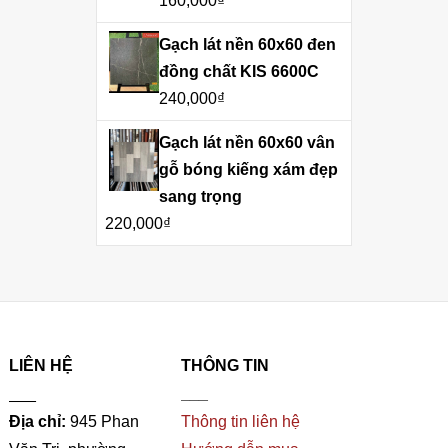
160,000
₫
Gạch lát nền 60x60 đen
đồng chất KIS 6600C
240,000
₫
Gạch lát nền 60x60 vân
gỗ bóng kiếng xám đẹp
sang trọng
220,000
₫
LIÊN HỆ
THÔNG TIN
___
___
Địa chỉ:
945 Phan
Thông tin liên hệ