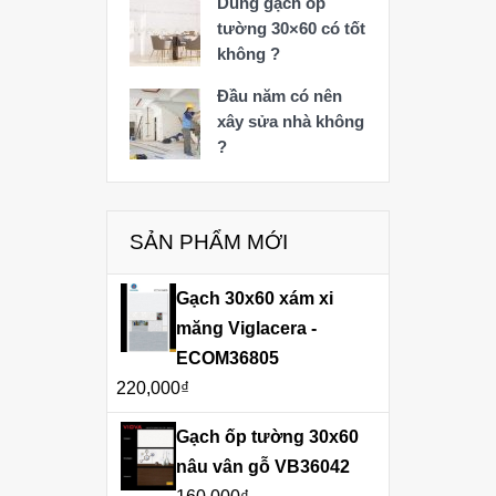
Dùng gạch ốp
tường 30×60 có tốt
không ?
Đầu năm có nên
xây sửa nhà không
?
SẢN PHẨM MỚI
Gạch 30x60 xám xi
măng Viglacera -
ECOM36805
220,000
₫
Gạch ốp tường 30x60
nâu vân gỗ VB36042