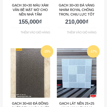
GẠCH 30×30 MÀU XÁM
GẠCH 30×30 ĐÁ VÀNG
VÂN BỀ MẶT MỜ CHO
NHÁM ROYAL CHỐNG
NỀN NHÀ TẮM
TRƠN, CHỊU LỰC TỐT
155,000
₫
210,000
₫
THÊM VÀO GIỎ HÀNG
THÊM VÀO GIỎ HÀNG
-15%
-17%
GẠCH 30×60 ĐÁ ĐỒNG
GẠCH LÁT NỀN 25×25