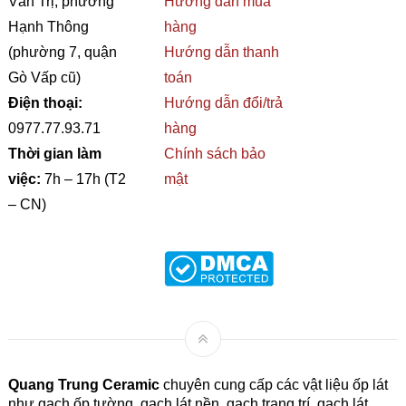
Văn Trị, phường
Hướng dẫn mua
Hạnh Thông
hàng
(phường 7, quận
Hướng dẫn thanh
Gò Vấp cũ)
toán
Điện thoại:
Hướng dẫn đổi/trả
0977.77.93.71
hàng
Thời gian làm
Chính sách bảo
việc:
7h – 17h (T2
mật
– CN)
Quang Trung Ceramic
chuyên cung cấp các vật liệu ốp lát
như gạch ốp tường, gạch lát nền, gạch trang trí, gạch lát