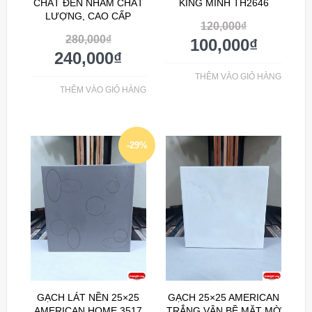
CHẤT ĐEN NHÁM CHẤT
KING MINH TH2646
LƯỢNG, CAO CẤP
120,000
₫
280,000
₫
100,000
₫
240,000
₫
THÊM VÀO GIỎ HÀNG
THÊM VÀO GIỎ HÀNG
-29%
GẠCH LÁT NỀN 25×25
GẠCH 25×25 AMERICAN
AMERICAN HOME 3517
TRẮNG VÂN BỀ MẶT MỜ