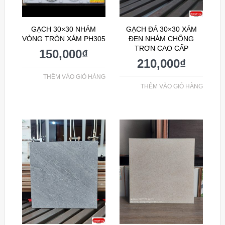
GẠCH 30×30 NHÁM
GẠCH ĐÁ 30×30 XÁM
VÒNG TRÒN XÁM PH305
ĐEN NHÁM CHỐNG
TRƠN CAO CẤP
150,000
₫
210,000
₫
THÊM VÀO GIỎ HÀNG
THÊM VÀO GIỎ HÀNG