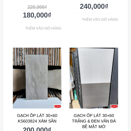
240,000
₫
220,000
₫
180,000
₫
THÊM VÀO GIỎ HÀNG
THÊM VÀO GIỎ HÀNG
GẠCH ỐP LÁT 30×60
GẠCH ỐP LÁT 30×60
KS603824 XÁM SẦN
TRẮNG & ĐEN VÂN ĐÁ
BỀ MẶT MỜ
200,000
₫