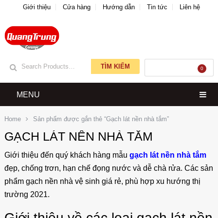
Giới thiệu
Cửa hàng
Hướng dẫn
Tin tức
Liên hệ
TÌM KIẾM
GIỎ HÀNG
0
MENU
Home
Sản phẩm được gắn thẻ “Gạch lát nền nhà tắm”
GẠCH LÁT NỀN NHÀ TẮM
Giới thiệu đến quý khách hàng mẫu
gạch lát nền nhà tắm
đẹp, chống trơn, hạn chế đọng nước và dễ chà rửa. Các sản
phẩm gạch nền nhà vệ sinh giá rẻ, phù hợp xu hướng thị
trường 2021.
Giới thiệu về các loại gạch lát nền