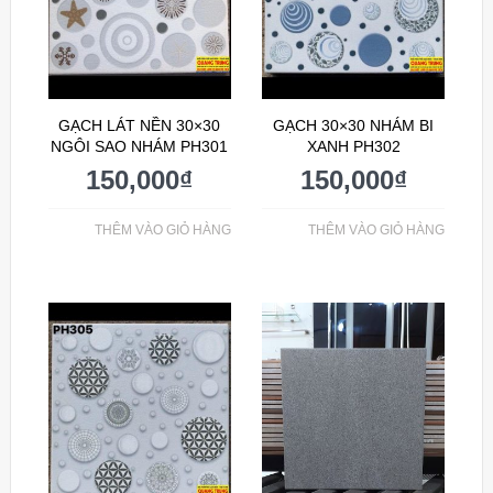
GẠCH LÁT NỀN 30×30
GẠCH 30×30 NHÁM BI
NGÔI SAO NHÁM PH301
XANH PH302
150,000
₫
150,000
₫
THÊM VÀO GIỎ HÀNG
THÊM VÀO GIỎ HÀNG