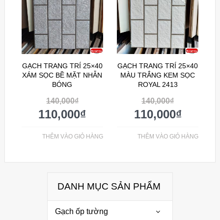
GẠCH TRANG TRÍ 25×40
GẠCH TRANG TRÍ 25×40
XÁM SỌC BỀ MẶT NHẴN
MÀU TRẮNG KEM SỌC
BÓNG
ROYAL 2413
140,000
₫
140,000
₫
110,000
₫
110,000
₫
THÊM VÀO GIỎ HÀNG
THÊM VÀO GIỎ HÀNG
DANH MỤC SẢN PHẨM
Gạch ốp tường