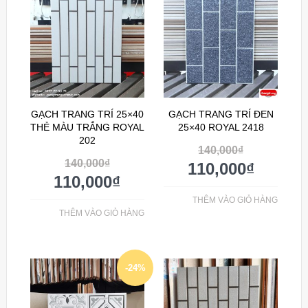
GẠCH TRANG TRÍ 25×40
GẠCH TRANG TRÍ ĐEN
THẺ MÀU TRẮNG ROYAL
25×40 ROYAL 2418
202
140,000
₫
140,000
₫
110,000
₫
110,000
₫
THÊM VÀO GIỎ HÀNG
THÊM VÀO GIỎ HÀNG
-24%