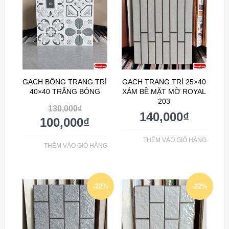
GẠCH BÔNG TRANG TRÍ
GẠCH TRANG TRÍ 25×40
40×40 TRẮNG BÓNG
XÁM BỀ MẶT MỜ ROYAL
203
130,000
₫
140,000
₫
100,000
₫
THÊM VÀO GIỎ HÀNG
THÊM VÀO GIỎ HÀNG
-22%
-22%