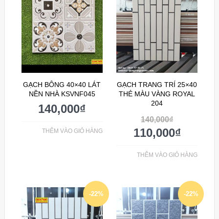
GẠCH BÔNG 40×40 LÁT
GẠCH TRANG TRÍ 25×40
NỀN NHÀ KSVNF045
THẺ MÀU VÀNG ROYAL
204
140,000
₫
140,000
₫
110,000
₫
THÊM VÀO GIỎ HÀNG
THÊM VÀO GIỎ HÀNG
-22%
-22%