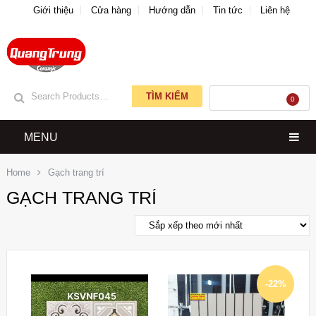
Giới thiệu
Cửa hàng
Hướng dẫn
Tin tức
Liên hệ
TÌM KIẾM
GIỎ HÀNG
0
MENU
Home
Gạch trang trí
GẠCH TRANG TRÍ
-22%