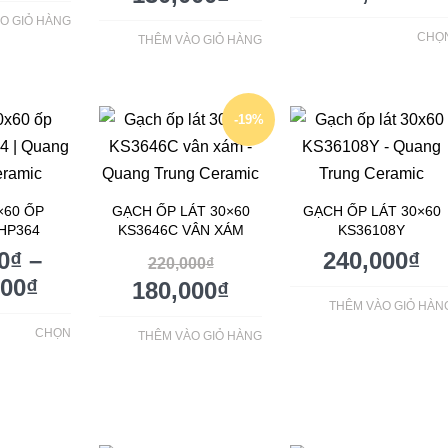
O GIỎ HÀNG
CHỌ
THÊM VÀO GIỎ HÀNG
-19%
×60 ỐP
GẠCH ỐP LÁT 30×60
GẠCH ỐP LÁT 30×60
HP364
KS3646C VÂN XÁM
KS36108Y
0
₫
–
240,000
₫
220,000
₫
000
₫
180,000
₫
THÊM VÀO GIỎ HÀN
CHỌN
THÊM VÀO GIỎ HÀNG