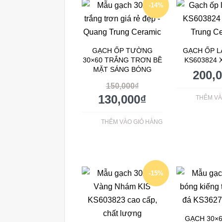
-14%
GẠCH ỐP TƯỜNG
GẠCH ỐP L
30×60 TRẮNG TRƠN BỀ
KS603824 
MẶT SÁNG BÓNG
200,
150,000
₫
130,000
₫
THÊM VÀ
THÊM VÀO GIỎ HÀNG
-15%
GẠCH 30×