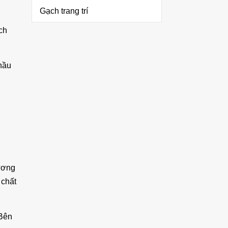
Gạch trang trí
ch
thầu
ương
 chất
 Bên