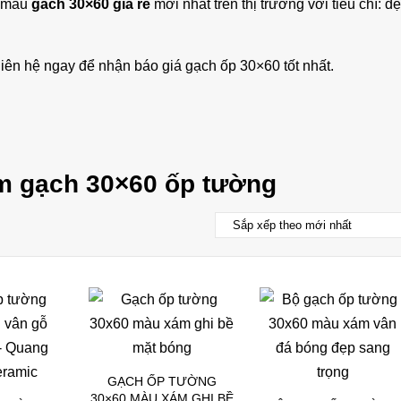
c mẫu
gach 30×60 gia re
mới nhất trên thị trường với tiêu chí: đ
iên hệ ngay để nhận báo giá gạch ốp 30×60 tốt nhất.
m gạch 30×60 ốp tường
GẠCH ỐP TƯỜNG
30×60 MÀU XÁM GHI BỀ