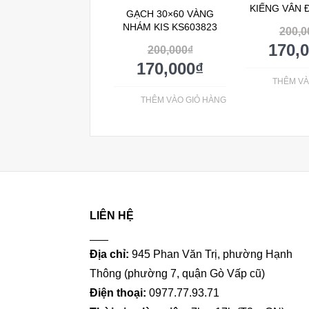
KIẾNG VÂN 
GẠCH 30×60 VÀNG
NHÁM KIS KS603823
200,0
170,
200,000
₫
170,000
₫
THÊM VÀ
THÊM VÀO GIỎ HÀNG
LIÊN HỆ
___
Địa chỉ:
945 Phan Văn Trị, phường Hạnh
Thông (phường 7, quận Gò Vấp cũ)
Điện thoại:
0977.77.93.71