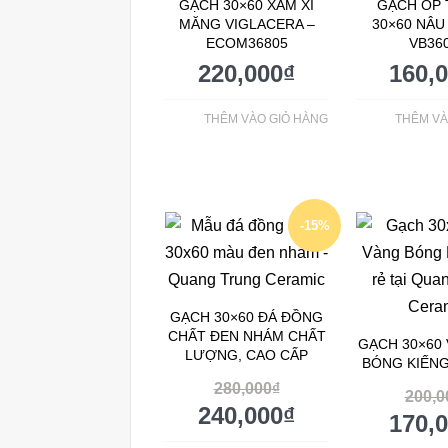
GẠCH 30×60 XÁM XI
GẠCH ỐP
MĂNG VIGLACERA –
30×60 NÂU
ECOM36805
VB36
220,000
₫
160,
THÊM VÀO GIỎ HÀNG
THÊM VÀ
-15%
GẠCH 30×60 ĐÁ ĐỒNG
CHẤT ĐEN NHÁM CHẤT
GẠCH 30×60
LƯỢNG, CAO CẤP
BÓNG KIẾNG
280,000
₫
200,0
240,000
₫
170,