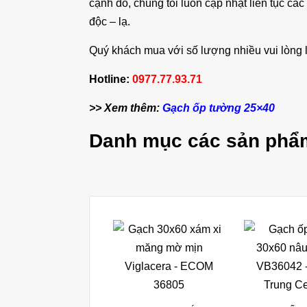
cạnh đó, chúng tôi luôn cập nhật liên tục cá
độc – lạ.
Quý khách mua với số lượng nhiều vui lòng l
Hotline:
0977.77.93.71
>> Xem thêm:
Gạch ốp tường 25×40
Danh mục các sản phẩ