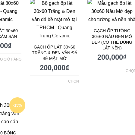
ÁT 30×60
GẠCH ỐP TƯỜNG
XÁM SẦN
30×60 NÂU ĐEN MỜ
ĐẸP (CÓ THỂ DÙNG
000
₫
GẠCH ỐP LÁT 30×60
LÁT NỀN)
TRẮNG & ĐEN VÂN ĐÁ
200,000
₫
BỀ MẶT MỜ
O GIỎ HÀNG
200,000
₫
CHỌ
CHỌN
-15%
60 BÓNG