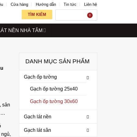
ệu
Cửa hàng
Hướng dẫn
Tin tức
Liên hệ
TÌM KIẾM
GIỎ HÀNG
0
LÁT NỀN NHÀ TẮM
DANH MỤC SẢN PHẨM
àu
Gạch ốp tường
Gạch ốp tường 25x40
Gạch ốp tường 30x60
, sản
ê,…
Gạch lát nền
ó
Gạch lát sân
 ngủ,