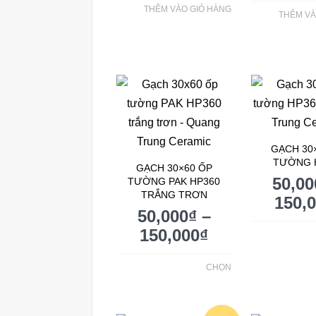
THÊM VÀO GIỎ HÀNG
THÊM VÀ
GẠCH 30
TƯỜNG 
GẠCH 30×60 ỐP
50,00
TƯỜNG PAK HP360
TRẮNG TRƠN
150,
50,000
₫
–
150,000
₫
CHỌN