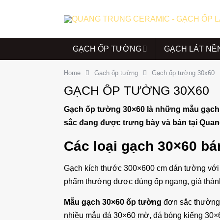
GẠCH ỐP TƯỜNG
GẠCH LÁT NỀ
Home
Gạch ốp tường
Gạch ốp tường 30x60
GẠCH ỐP TƯỜNG 30X60
Gạch ốp tường 30×60 là những mẫu gạch 
sắc đang được trưng bày và bán tại Quang
Các loại gạch 30×60 bá
Gạch kích thước 300×600 cm dán tường với th
phẩm thường được dùng ốp ngang, giá thành
Mẫu gạch 30×60 ốp tường
đơn sắc thường 
nhiều mẫu đá 30×60 mờ, đá bóng kiếng 30×6