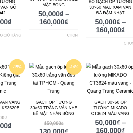
 TƯỜNG
BỘ GẠCH ỐP TƯỜNG
MẶT BÓNG
 VÂN GỖ
30×60 MÀU XÁM VÂN
50,000
₫
–
042
ĐÁ ĐẬM NHẠT
000
₫
160,000
₫
50,000
₫
–
160,000
₫
O GIỎ HÀNG
CHỌN
CHỌ
-15%
-14%
 VÂN VÀNG
GẠCH ỐP TƯỜNG
GẠCH 30×60 ỐP
 KS3620B
30×60 TRẮNG VÂN NHẸ
TƯỜNG MIKADO
BỀ MẶT NHẴN BÓNG
CT3624 MÀU VÀNG
00
₫
50,000
₫
–
150,000
₫
000
₫
160,000
₫
130,000
₫