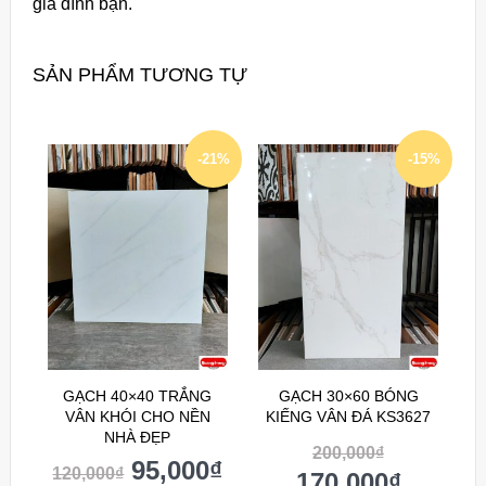
gia đình bạn.
SẢN PHẨM TƯƠNG TỰ
-21%
-15%
GẠCH 40×40 TRẮNG
GẠCH 30×60 BÓNG
VÂN KHÓI CHO NỀN
KIẾNG VÂN ĐÁ KS3627
NHÀ ĐẸP
200,000
₫
95,000
₫
120,000
₫
170,000
₫