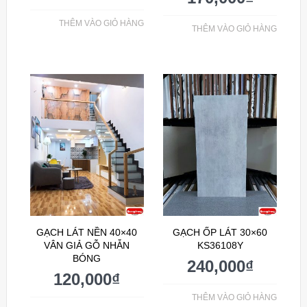
THÊM VÀO GIỎ HÀNG
THÊM VÀO GIỎ HÀNG
GẠCH LÁT NỀN 40×40
GẠCH ỐP LÁT 30×60
VÂN GIẢ GỖ NHẴN
KS36108Y
BÓNG
240,000
₫
120,000
₫
THÊM VÀO GIỎ HÀNG