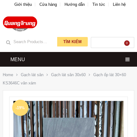
Giới thiệu
Cửa hàng
Hướng dẫn
Tin tức
Liên hệ
TÌM KIẾM
GIỎ HÀNG
0
MENU
Home
Gạch lát sân
Gạch lát sân 30x60
Gạch ốp lát 30×60
KS3646C vân xám
-19%