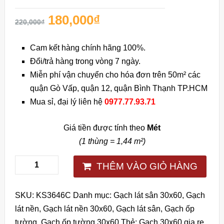
180,000
₫
220,000
₫
Cam kết hàng chính hãng 100%.
Đổi/trả hàng trong vòng 7 ngày.
Miễn phí vận chuyển cho hóa đơn trên 50m² các
quận Gò Vấp, quận 12, quận Bình Thạnh TP.HCM
Mua sỉ, đại lý liên hệ
0977.77.93.71
Giá tiền được tính theo
Mét
(1 thùng = 1,44 m²)
THÊM VÀO GIỎ HÀNG
SKU:
KS3646C
Danh mục:
Gạch lát sân 30x60
,
Gạch
lát nền
,
Gạch lát nền 30x60
,
Gạch lát sân
,
Gạch ốp
tường
,
Gạch ốp tường 30x60
Thẻ:
Gach 30x60 gia re
,