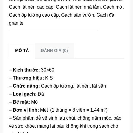
Gạch lát nền cao cấp
,
Gạch lát nền nhà tắm
,
Gạch mờ
,
Gạch ốp tường cao cấp
,
Gạch sân vườn
,
Gạch đá
granite
MÔ TẢ
ĐÁNH GIÁ (0)
–
Kích thước:
30×60
–
Thương hiệu:
KIS
–
Chức năng:
Gạch ốp tường, lát nền, lát sân
–
Loại gạch:
Đá
–
Bề mặt:
Mờ
–
Đơn vị tính:
Mét (1 thùng = 8 viên = 1,44 m²)
– Sản phẩm dễ vệ sinh lau chùi, chống nấm mốc, bảo
vệ sức khỏe, mang lại bầu không khí trong sạch cho