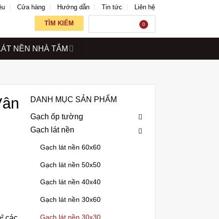
ệu
Cửa hàng
Hướng dẫn
Tin tức
Liên hệ
TÌM KIẾM
GIỎ HÀNG
0
LÁT NỀN NHÀ TẮM
Vân
DANH MỤC SẢN PHẨM
Gạch ốp tường
Gạch lát nền
Gạch lát nền 60x60
Gạch lát nền 50x50
Gạch lát nền 40x40
Gạch lát nền 30x60
Gạch lát nền 30x30
² các