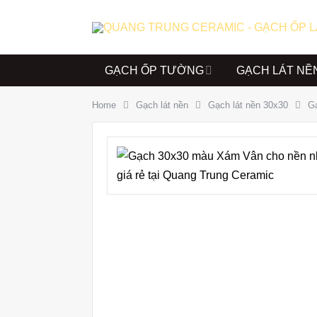
GẠCH ỐP TƯỜNG
GẠCH LÁT NỀ
Home
Gạch lát nền
Gạch lát nền 30x30
G