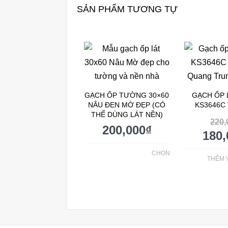
SẢN PHẨM TƯƠNG TỰ
GẠCH ỐP TƯỜNG 30×60
GẠCH ỐP 
NÂU ĐEN MỜ ĐẸP (CÓ
KS3646C
THỂ DÙNG LÁT NỀN)
220,
200,000
₫
180,
CHỌN
THÊM 