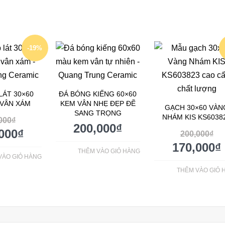
-19%
LÁT 30×60
ĐÁ BÓNG KIẾNG 60×60
 VÂN XÁM
KEM VÂN NHẸ ĐẸP ĐẼ
GẠCH 30×60 VÀN
SANG TRỌNG
NHÁM KIS KS6038
000
₫
200,000
₫
000
₫
200,000
₫
170,000
₫
THÊM VÀO GIỎ HÀNG
VÀO GIỎ HÀNG
THÊM VÀO GIỎ 