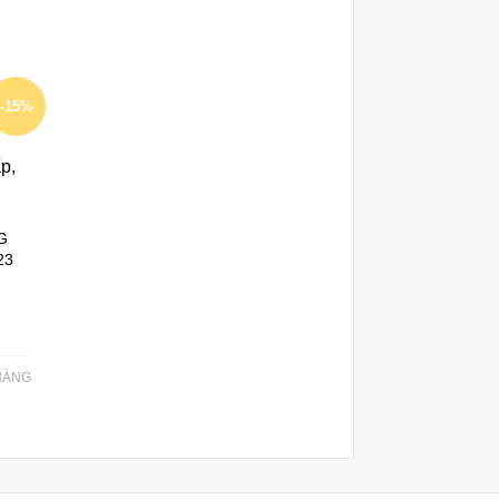
-15%
G
23
HÀNG