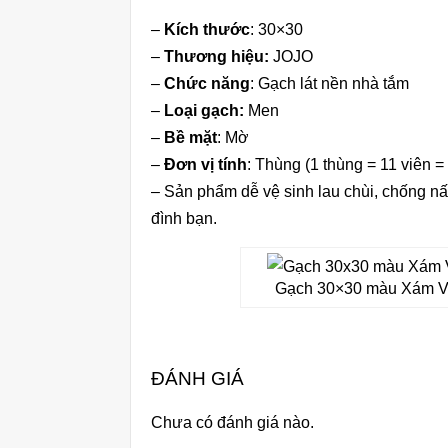
–
Kích thước
: 30×30
–
Thương hiệu:
JOJO
–
Chức năng
: Gạch lát nền nhà tắm
–
Loại gạch:
Men
–
Bề mặt
: Mờ
–
Đơn vị tính
: Thùng (1 thùng = 11 viên =
– Sản phẩm dễ vệ sinh lau chùi, chống nấ
đình bạn.
Gạch 30×30 màu Xám Vân
ĐÁNH GIÁ
Chưa có đánh giá nào.