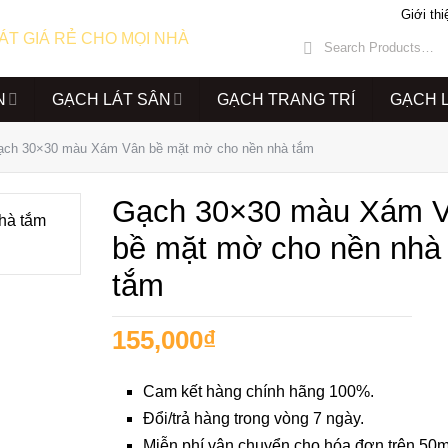
Giới thi
N
GẠCH LÁT SÂN
GẠCH TRANG TRÍ
GẠCH 
ạch 30×30 màu Xám Vân bề mặt mờ cho nền nhà tắm
Gạch 30×30 màu Xám 
bề mặt mờ cho nền nhà
tắm
155,000
₫
Cam kết hàng chính hãng 100%.
Đổi/trả hàng trong vòng 7 ngày.
Miễn phí vận chuyển cho hóa đơn trên 50m