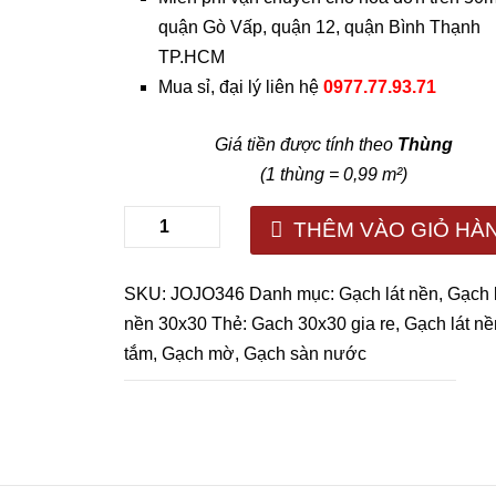
quận Gò Vấp, quận 12, quận Bình Thạnh
TP.HCM
Mua sỉ, đại lý liên hệ
0977.77.93.71
Giá tiền được tính theo
Thùng
(1 thùng = 0,99 m²)
THÊM VÀO GIỎ HÀ
SKU:
JOJO346
Danh mục:
Gạch lát nền
,
Gạch 
nền 30x30
Thẻ:
Gach 30x30 gia re
,
Gạch lát n
tắm
,
Gạch mờ
,
Gạch sàn nước