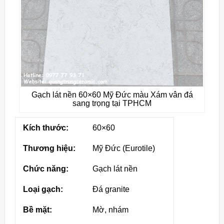
Gạch lát nền 60×60 Mỹ Đức màu Xám vân đá
sang trọng tại TPHCM
Kích thước:
60×60
Thương hiệu:
Mỹ Đức (Eurotile)
Chức năng:
Gạch lát nền
Loại gạch:
Đá granite
Bề mặt:
Mờ, nhám