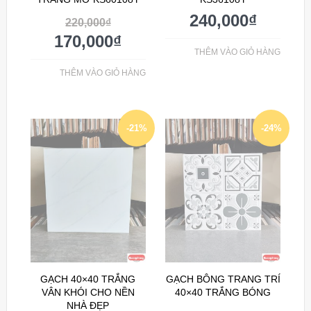
240,000
₫
220,000
₫
170,000
₫
THÊM VÀO GIỎ HÀNG
THÊM VÀO GIỎ HÀNG
-21%
-24%
GẠCH 40×40 TRẮNG
GẠCH BÔNG TRANG TRÍ
VÂN KHÓI CHO NỀN
40×40 TRẮNG BÓNG
NHÀ ĐẸP