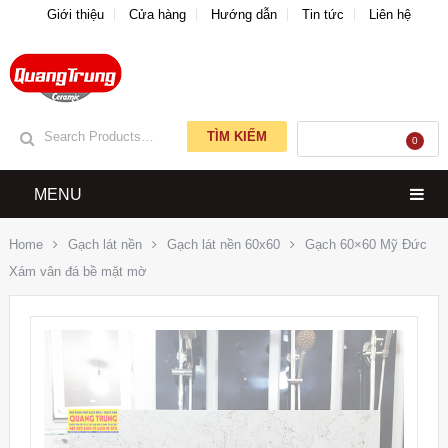
Giới thiệu
Cửa hàng
Hướng dẫn
Tin tức
Liên hệ
TÌM KIẾM
GIỎ HÀNG
0
MENU
Home
Gạch lát nền
Gạch lát nền 60x60
Gạch 60×60 Mỹ Đức
Xám vân đá bề mặt mờ