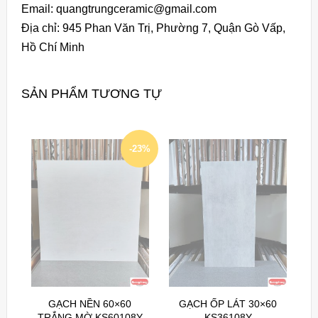
Email: quangtrungceramic@gmail.com
Địa chỉ: 945 Phan Văn Trị, Phường 7, Quận Gò Vấp,
Hồ Chí Minh
SẢN PHẨM TƯƠNG TỰ
-23%
GẠCH NỀN 60×60
GẠCH ỐP LÁT 30×60
TRẮNG MỜ KS60108Y
KS36108Y