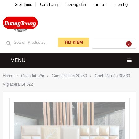
Giới thiệu
Cửa hàng
Hướng dẫn
Tin tức
Liên hệ
TÌM KIẾM
GIỎ HÀNG
0
MENU
Home
Gạch lát nền
Gạch lát nền 30x30
Gạch lát nền 30×30
Viglacera GF322