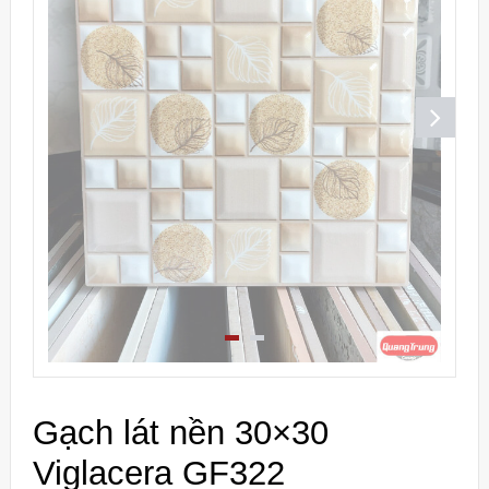
Gạch lát nền 30×30
Viglacera GF322