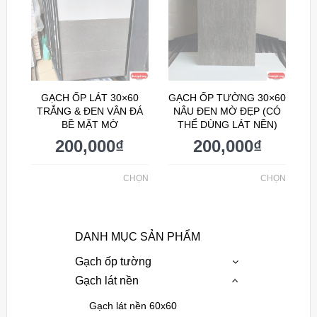
GẠCH ỐP LÁT 30×60
GẠCH ỐP TƯỜNG 30×60
TRẮNG & ĐEN VÂN ĐÁ
NÂU ĐEN MỜ ĐẸP (CÓ
BỀ MẶT MỜ
THỂ DÙNG LÁT NỀN)
200,000
₫
200,000
₫
CHỌN
CHỌN
DANH MỤC SẢN PHẨM
Gạch ốp tường
Gạch lát nền
Gạch lát nền 60x60