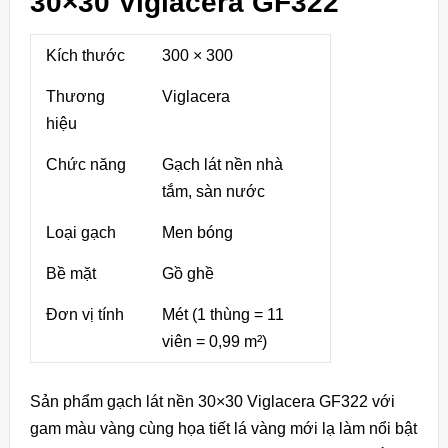
30×30 Viglacera GF322
Kích thước
300 × 300
Thương
Viglacera
hiệu
Chức năng
Gạch lát nền nhà
tắm, sàn nước
Loại gạch
Men bóng
Bề mặt
Gồ ghề
Đơn vị tính
Mét (1 thùng = 11
viên = 0,99 m²)
Sản phẩm gạch lát nền 30×30 Viglacera GF322 với
gam màu vàng cùng họa tiết lá vàng mới lạ làm nổi bật