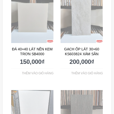
ĐÁ 40×40 LÁT NỀN KEM
GẠCH ỐP LÁT 30×60
TRƠN SB4000
KS603824 XÁM SẦN
150,000
₫
200,000
₫
THÊM VÀO GIỎ HÀNG
THÊM VÀO GIỎ HÀNG