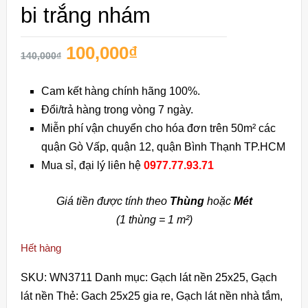
bi trắng nhám
100,000
₫
140,000
₫
Cam kết hàng chính hãng 100%.
Đổi/trả hàng trong vòng 7 ngày.
Miễn phí vận chuyển cho hóa đơn trên 50m² các
quận Gò Vấp, quận 12, quận Bình Thạnh TP.HCM
Mua sỉ, đại lý liên hệ
0977.77.93.71
Giá tiền được tính theo
Thùng
hoặc
Mét
(1 thùng = 1 m²)
Hết hàng
SKU:
WN3711
Danh mục:
Gạch lát nền 25x25
,
Gạch
lát nền
Thẻ:
Gach 25x25 gia re
,
Gạch lát nền nhà tắm
,