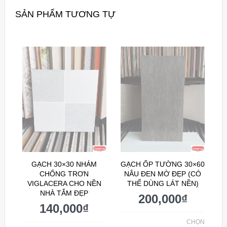
SẢN PHẨM TƯƠNG TỰ
GẠCH 30×30 NHÁM
GẠCH ỐP TƯỜNG 30×60
CHỐNG TRƠN
NÂU ĐEN MỜ ĐẸP (CÓ
VIGLACERA CHO NỀN
THỂ DÙNG LÁT NỀN)
NHÀ TẮM ĐẸP
200,000
₫
140,000
₫
CHỌN