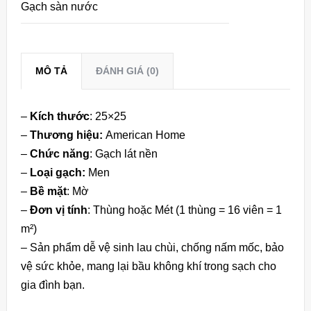
Gạch sàn nước
MÔ TẢ
ĐÁNH GIÁ (0)
–
Kích thước
: 25×25
–
Thương hiệu:
American Home
–
Chức năng
: Gạch lát nền
–
Loại gạch:
Men
–
Bề mặt
: Mờ
–
Đơn vị tính
: Thùng hoặc Mét (1 thùng = 16 viên = 1
m²)
– Sản phẩm dễ vệ sinh lau chùi, chống nấm mốc, bảo
vệ sức khỏe, mang lại bầu không khí trong sạch cho
gia đình bạn.