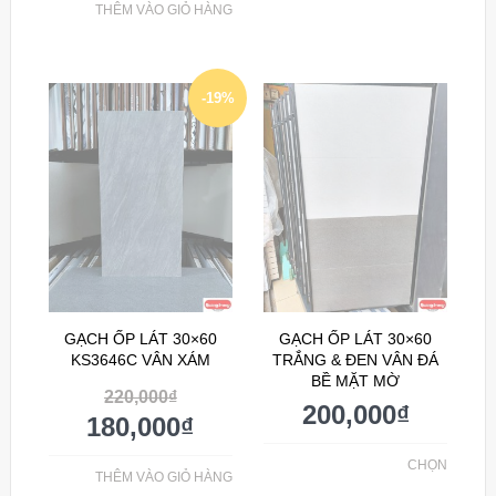
THÊM VÀO GIỎ HÀNG
-19%
GẠCH ỐP LÁT 30×60
GẠCH ỐP LÁT 30×60
KS3646C VÂN XÁM
TRẮNG & ĐEN VÂN ĐÁ
BỀ MẶT MỜ
220,000
₫
200,000
₫
180,000
₫
CHỌN
THÊM VÀO GIỎ HÀNG