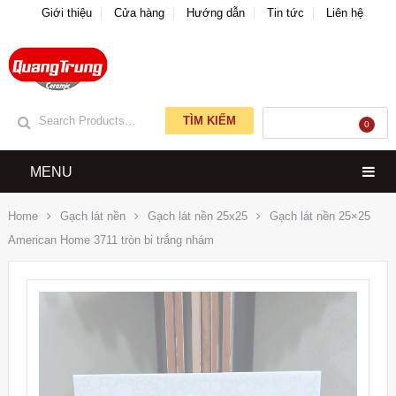
Giới thiệu
Cửa hàng
Hướng dẫn
Tin tức
Liên hệ
TÌM KIẾM
GIỎ HÀNG
0
MENU
Home
Gạch lát nền
Gạch lát nền 25x25
Gạch lát nền 25×25
American Home 3711 tròn bi trắng nhám