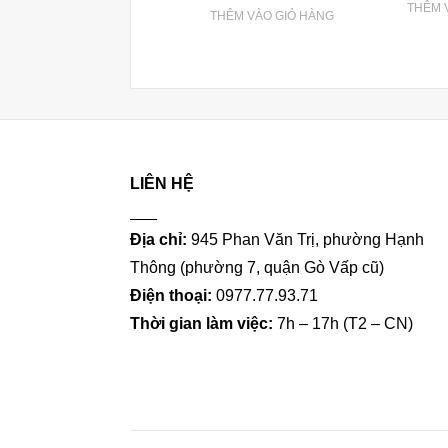
THÊM 
THÊM VÀO GIỎ HÀNG
LIÊN HỆ
___
Địa chỉ:
945 Phan Văn Trị, phường Hạnh
Thông (phường 7, quận Gò Vấp cũ)
Điện thoại:
0977.77.93.71
Thời gian làm việc:
7h – 17h (T2 – CN)