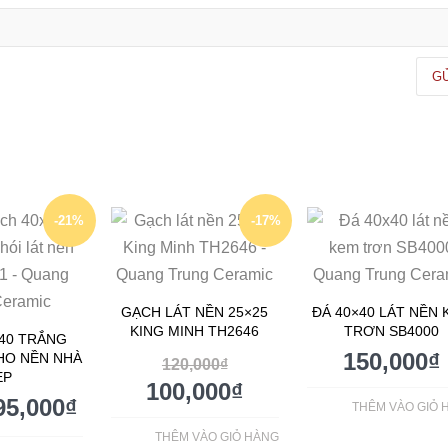
-21%
-17%
GẠCH LÁT NỀN 25×25
ĐÁ 40×40 LÁT NỀN 
KING MINH TH2646
TRƠN SB4000
40 TRẮNG
150,000
₫
HO NỀN NHÀ
120,000
₫
ẸP
100,000
₫
95,000
₫
THÊM VÀO GIỎ 
THÊM VÀO GIỎ HÀNG