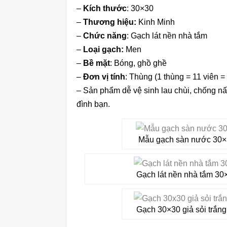
–
Kích thước
: 30×30
–
Thương hiệu:
Kinh Minh
–
Chức năng
: Gạch lát nền nhà tắm
–
Loại gạch:
Men
–
Bề mặt
: Bóng, ghồ ghề
–
Đơn vị tính
: Thùng (1 thùng = 11 viên =
– Sản phẩm dễ vệ sinh lau chùi, chống nấ
đình bạn.
Mẫu gạch sàn nước 30×3
Gạch lát nền nhà tắm 30
Gạch 30×30 giả sỏi trắn