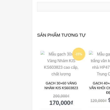
SẢN PHẨM TƯƠNG TỰ
-15%
GẠCH 30×60 VÀNG
GẠCH 40×
NHÁM KIS KS603823
VÂN KHÓI C
Đ
200,000
₫
120,000
₫
170,000
₫