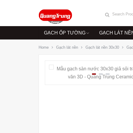
GẠCH ỐP TƯỜNG
GẠCH LÁT NỀ
Home
Gạch lát nền
Gạch lát nền 30x30
Gạc