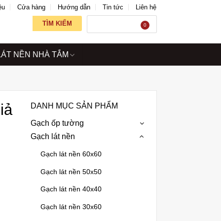
ệu
Cửa hàng
Hướng dẫn
Tin tức
Liên hệ
TÌM KIẾM
GIỎ HÀNG
0
LÁT NỀN NHÀ TẮM
iả
DANH MỤC SẢN PHẨM
Gạch ốp tường
Gạch lát nền
Gạch lát nền 60x60
Gạch lát nền 50x50
Gạch lát nền 40x40
Gạch lát nền 30x60