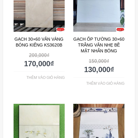
GẠCH 30×60 VÂN VÀNG
GẠCH ỐP TƯỜNG 30×60
BÓNG KIẾNG KS3620B
TRẮNG VÂN NHẸ BỀ
MẶT NHẴN BÓNG
200,000
₫
150,000
₫
170,000
₫
130,000
₫
THÊM VÀO GIỎ HÀNG
THÊM VÀO GIỎ HÀNG