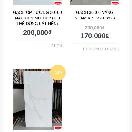
GẠCH ỐP TƯỜNG 30×60
GẠCH 30×60 VÀNG
NÂU ĐEN MỜ ĐẸP (CÓ
NHÁM KIS KS603823
THỂ DÙNG LÁT NỀN)
200,000
₫
200,000
₫
170,000
₫
CHỌN
THÊM VÀO GIỎ HÀNG
-15%