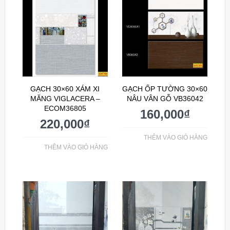
GẠCH 30×60 XÁM XI
GẠCH ỐP TƯỜNG 30×60
MĂNG VIGLACERA –
NÂU VÂN GỖ VB36042
ECOM36805
160,000
₫
220,000
₫
THÊM VÀO GIỎ HÀNG
THÊM VÀO GIỎ HÀNG