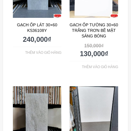
GẠCH ỐP LÁT 30×60
GẠCH ỐP TƯỜNG 30×60
KS36108Y
TRẮNG TRƠN BỀ MẶT
SÁNG BÓNG
240,000
₫
150,000
₫
130,000
₫
THÊM VÀO GIỎ HÀNG
THÊM VÀO GIỎ HÀNG