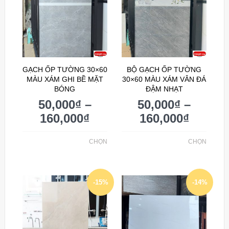
GẠCH ỐP TƯỜNG 30×60
BỘ GẠCH ỐP TƯỜNG
MÀU XÁM GHI BỀ MẶT
30×60 MÀU XÁM VÂN ĐÁ
BÓNG
ĐẬM NHẠT
50,000
₫
–
50,000
₫
–
160,000
₫
160,000
₫
CHỌN
CHỌN
-15%
-14%