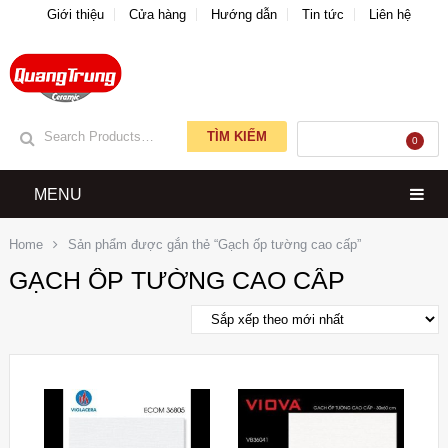
Giới thiệu
Cửa hàng
Hướng dẫn
Tin tức
Liên hệ
TÌM KIẾM
GIỎ HÀNG
0
MENU
Home
Sản phẩm được gắn thẻ “Gạch ốp tường cao cấp”
GẠCH ỐP TƯỜNG CAO CẤP