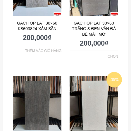
GẠCH ỐP LÁT 30×60
GẠCH ỐP LÁT 30×60
KS603824 XÁM SẦN
TRẮNG & ĐEN VÂN ĐÁ
BỀ MẶT MỜ
200,000
₫
200,000
₫
THÊM VÀO GIỎ HÀNG
CHỌN
-15%