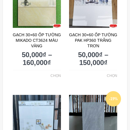
GẠCH 30×60 ỐP TƯỜNG
GẠCH 30×60 ỐP TƯỜNG
MIKADO CT3624 MÀU
PAK HP360 TRẮNG
VÀNG
TRƠN
50,000
₫
–
50,000
₫
–
160,000
₫
150,000
₫
CHỌN
CHỌN
-19%