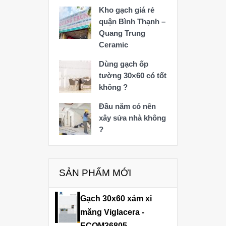
Kho gạch giá rẻ
quận Bình Thạnh –
Quang Trung
Ceramic
Dùng gạch ốp
tường 30×60 có tốt
không ?
Đầu năm có nên
xây sửa nhà không
?
SẢN PHẨM MỚI
Gạch 30x60 xám xi
măng Viglacera -
ECOM36805