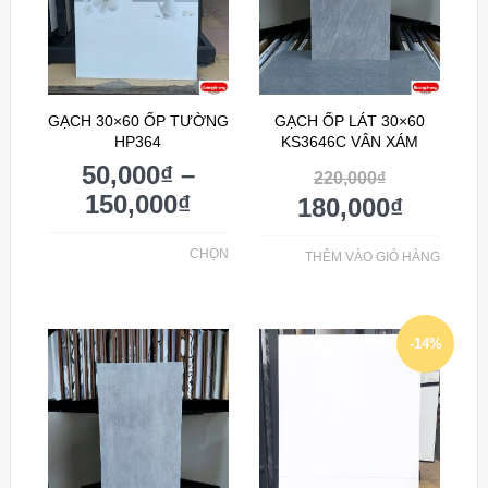
GẠCH 30×60 ỐP TƯỜNG
GẠCH ỐP LÁT 30×60
HP364
KS3646C VÂN XÁM
50,000
₫
–
220,000
₫
150,000
₫
180,000
₫
CHỌN
THÊM VÀO GIỎ HÀNG
-14%