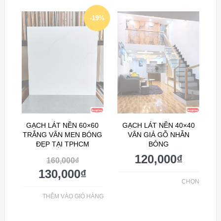
-19%
GẠCH LÁT NỀN 60×60
GẠCH LÁT NỀN 40×40
TRẮNG VÂN MEN BÓNG
VÂN GIẢ GỖ NHẴN
ĐẸP TẠI TPHCM
BÓNG
120,000
₫
160,000
₫
130,000
₫
CHỌN
THÊM VÀO GIỎ HÀNG