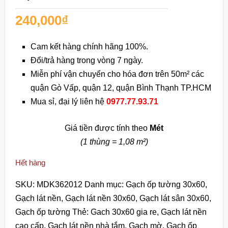
240,000
₫
Cam kết hàng chính hãng 100%.
Đổi/trả hàng trong vòng 7 ngày.
Miễn phí vận chuyển cho hóa đơn trên 50m² các
quận Gò Vấp, quận 12, quận Bình Thạnh TP.HCM
Mua sỉ, đại lý liên hệ
0977.77.93.71
Giá tiền được tính theo
Mét
(1 thùng = 1,08 m²)
Hết hàng
SKU:
MDK362012
Danh mục:
Gạch ốp tường 30x60
,
Gạch lát nền
,
Gạch lát nền 30x60
,
Gạch lát sân 30x60
,
Gạch ốp tường
Thẻ:
Gach 30x60 gia re
,
Gạch lát nền
cao cấp
,
Gạch lát nền nhà tắm
,
Gạch mờ
,
Gạch ốp