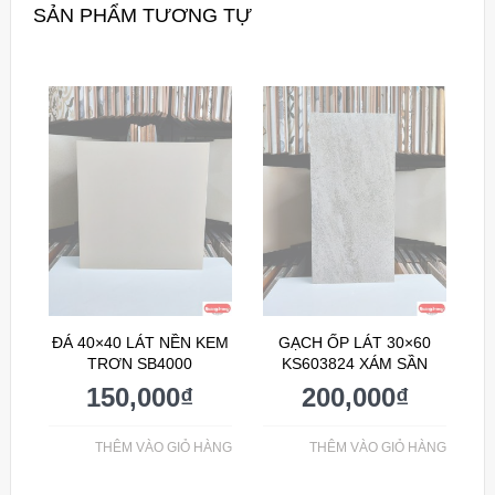
SẢN PHẨM TƯƠNG TỰ
ĐÁ 40×40 LÁT NỀN KEM
GẠCH ỐP LÁT 30×60
TRƠN SB4000
KS603824 XÁM SẦN
150,000
₫
200,000
₫
THÊM VÀO GIỎ HÀNG
THÊM VÀO GIỎ HÀNG