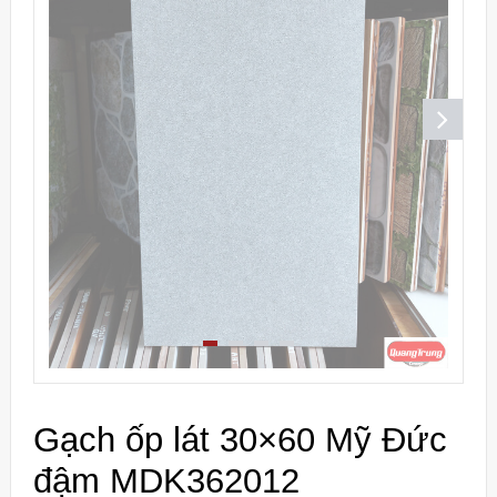
Gạch ốp lát 30×60 Mỹ Đức
đậm MDK362012