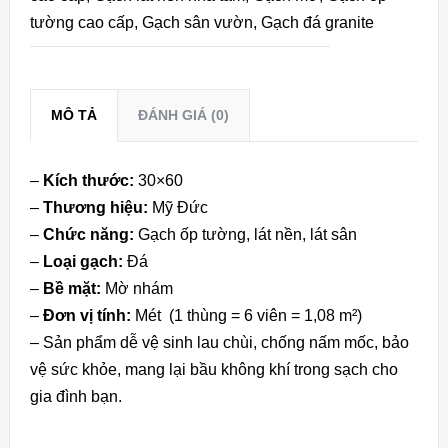
tường cao cấp
,
Gạch sân vườn
,
Gạch đá granite
MÔ TẢ
ĐÁNH GIÁ (0)
–
Kích thước:
30×60
–
Thương hiệu:
Mỹ Đức
–
Chức năng:
Gạch ốp tường, lát nền, lát sân
–
Loại gạch:
Đá
–
Bề mặt:
Mờ nhám
–
Đơn vị tính:
Mét (1 thùng = 6 viên = 1,08 m²)
– Sản phẩm dễ vệ sinh lau chùi, chống nấm mốc, bảo
vệ sức khỏe, mang lại bầu không khí trong sạch cho
gia đình bạn.