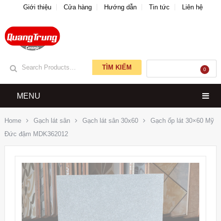
Giới thiệu
Cửa hàng
Hướng dẫn
Tin tức
Liên hệ
TÌM KIẾM
GIỎ HÀNG
0
MENU
Home
Gạch lát sân
Gạch lát sân 30x60
Gạch ốp lát 30×60 Mỹ
Đức đậm MDK362012