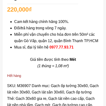
220,000
₫
Cam kết hàng chính hãng 100%.
Đổi/trả hàng trong vòng 7 ngày.
Miễn phí vận chuyển cho hóa đơn trên 50m² các
quận Gò Vấp, quận 12, quận Bình Thạnh TP.HCM
Mua sỉ, đại lý liên hệ
0977.77.93.71
Giá tiền được tính theo
Mét
(1 thùng = 1,08 m²)
Hết hàng
SKU:
M36907
Danh mục:
Gạch ốp tường 30x60
,
Gạch
lát nền 30x60
,
Gạch lát sân 30x60
,
Gạch ốp tường
Thẻ:
Gach 30x60 gia re
,
Gạch lát nền cao cấp
,
Gạch
lát nền nhà tắm
,
Gạch mờ
,
Gạch ốp tường cao cấp
,