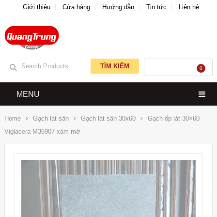
Giới thiệu
Cửa hàng
Hướng dẫn
Tin tức
Liên hệ
TÌM KIẾM
GIỎ HÀNG
0
MENU
Home
Gạch lát sân
Gạch lát sân 30x60
Gạch ốp lát 30×60
Viglacera M36907 xám mờ