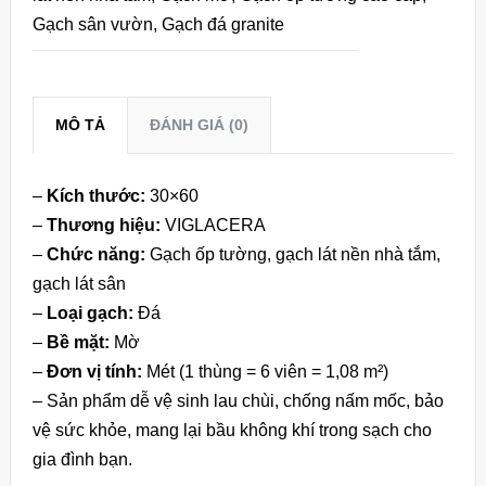
Gạch sân vườn
,
Gạch đá granite
MÔ TẢ
ĐÁNH GIÁ (0)
–
Kích thước:
30×60
–
Thương hiệu:
VIGLACERA
–
Chức năng:
Gạch ốp tường, gạch lát nền nhà tắm,
gạch lát sân
–
Loại gạch:
Đá
–
Bề mặt:
Mờ
–
Đơn vị tính:
Mét (1 thùng = 6 viên = 1,08 m²)
– Sản phẩm dễ vệ sinh lau chùi, chống nấm mốc, bảo
vệ sức khỏe, mang lại bầu không khí trong sạch cho
gia đình bạn.