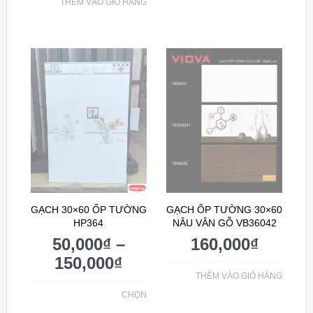
THÊM VÀO GIỎ HÀNG
GẠCH 30×60 ỐP TƯỜNG
GẠCH ỐP TƯỜNG 30×60
HP364
NÂU VÂN GỖ VB36042
50,000
₫
–
160,000
₫
150,000
₫
THÊM VÀO GIỎ HÀNG
CHỌN