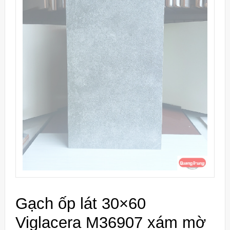
Gạch ốp lát 30×60
Viglacera M36907 xám mờ