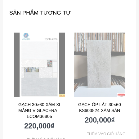
SẢN PHẨM TƯƠNG TỰ
GẠCH 30×60 XÁM XI
GẠCH ỐP LÁT 30×60
MĂNG VIGLACERA –
KS603824 XÁM SẦN
ECOM36805
200,000
₫
220,000
₫
THÊM VÀO GIỎ HÀNG